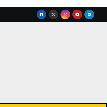
Akreditasi Universitas Teknologi Sumbawa Terbaru 2026