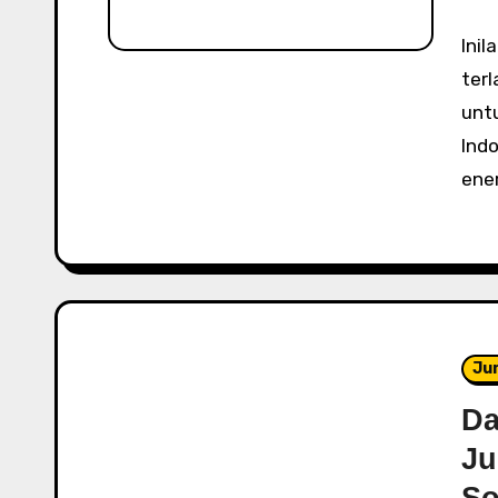
Inilah Jurusan Kuliah Untuk Orang Yang Tidak
terl
unt
Ind
ene
Ju
Da
Ju