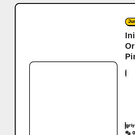
Ju
In
Or
Pi
gri