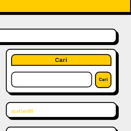
Cari
Cari
scatter88