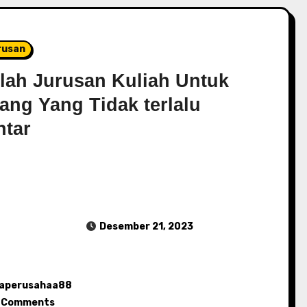
rusan
ilah Jurusan Kuliah Untuk
ang Yang Tidak terlalu
ntar
Desember 21, 2023
yaperusahaa88
0Comments