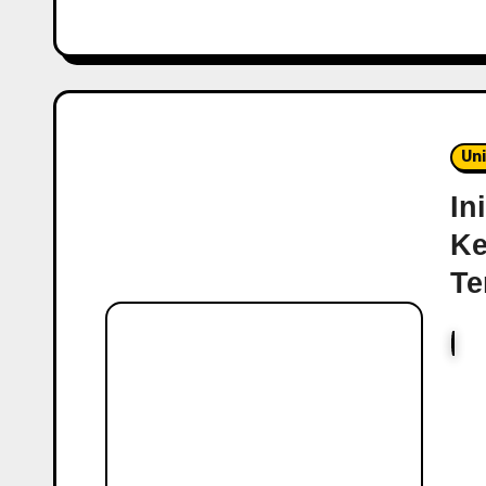
Uni
In
Ke
Te