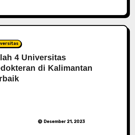
versitas
ilah 4 Universitas
dokteran di Kalimantan
rbaik
Desember 21, 2023