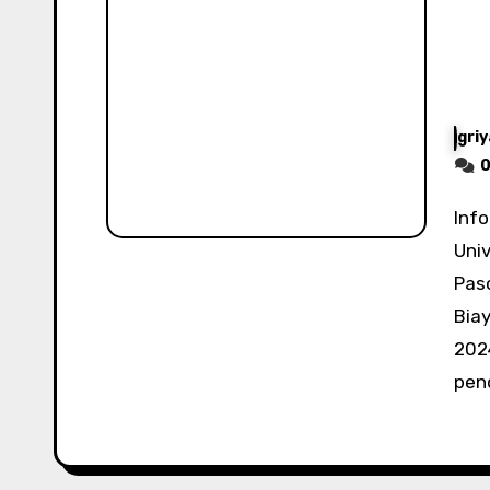
gri
Informasi Lengkap Budget Perkuliahan di
Univ
Pas
Biay
2024
pen