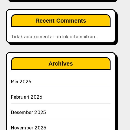
Recent Comments
Tidak ada komentar untuk ditampilkan.
Archives
Mei 2026
Februari 2026
Desember 2025
November 2025