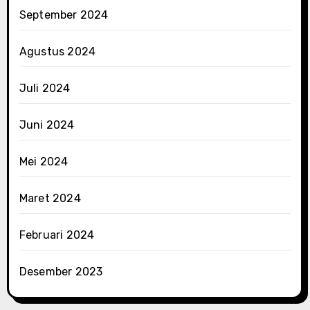
September 2024
Agustus 2024
Juli 2024
Juni 2024
Mei 2024
Maret 2024
Februari 2024
Desember 2023