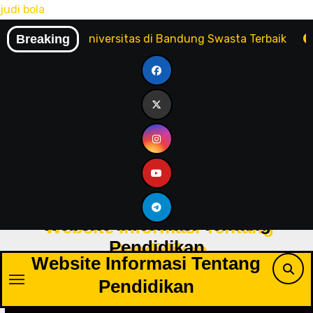
judi bola
Skip
Breaking
Inilah 7 Universitas di Bandung Swasta Terbaik
to
content
Website Informasi Tentang
Pendidikan
Website Informasi Tentang
Pendidikan