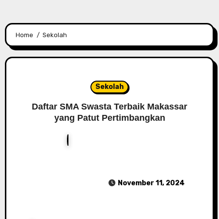
Home
Sekolah
Sekolah
Daftar SMA Swasta Terbaik Makassar
yang Patut Pertimbangkan
November 11, 2024