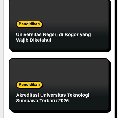
Pendidikan
Universitas Negeri di Bogor yang
Wajib Diketahui
Pendidikan
Akreditasi Universitas Teknologi
Sumbawa Terbaru 2026