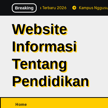
Skip
eknologi Sumbawa Terbaru 2026
Breaking
Kampus Nggusuwaru: Pu
to
content
Website
Informasi
Tentang
Pendidikan
Home