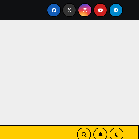
iversitas Internasional Batam: Kampus Modern dan Berdaya