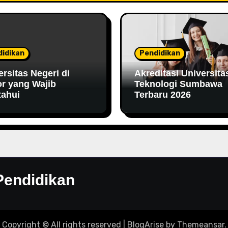
idikan
Pendidikan
ersitas Negeri di
Akreditasi Universita
r yang Wajib
Teknologi Sumbawa
tahui
Terbaru 2026
Pendidikan
Copyright © All rights reserved
|
BlogArise
by
Themeansar
.