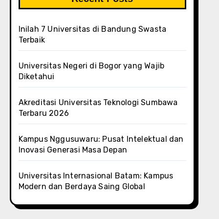
Inilah 7 Universitas di Bandung Swasta
Terbaik
Universitas Negeri di Bogor yang Wajib
Diketahui
Akreditasi Universitas Teknologi Sumbawa
Terbaru 2026
Kampus Nggusuwaru: Pusat Intelektual dan
Inovasi Generasi Masa Depan
Universitas Internasional Batam: Kampus
Modern dan Berdaya Saing Global