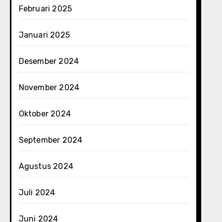
Februari 2025
Januari 2025
Desember 2024
November 2024
Oktober 2024
September 2024
Agustus 2024
Juli 2024
Juni 2024