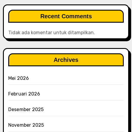
Recent Comments
Tidak ada komentar untuk ditampilkan.
Archives
Mei 2026
Februari 2026
Desember 2025
November 2025