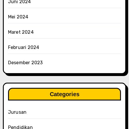
Juni 2024
Mei 2024
Maret 2024
Februari 2024
Desember 2023
Categories
Jurusan
Pendidikan