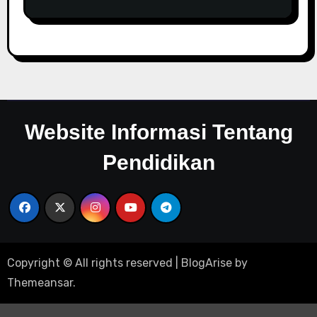
Website Informasi Tentang
Pendidikan
Copyright © All rights reserved
|
BlogArise
by
Themeansar
.