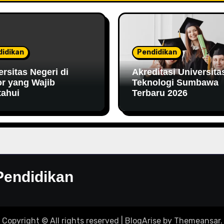
idikan
Pendidikan
ersitas Negeri di
Akreditasi Universita
r yang Wajib
Teknologi Sumbawa
tahui
Terbaru 2026
Pendidikan
Copyright © All rights reserved
|
BlogArise
by
Themeansar
.