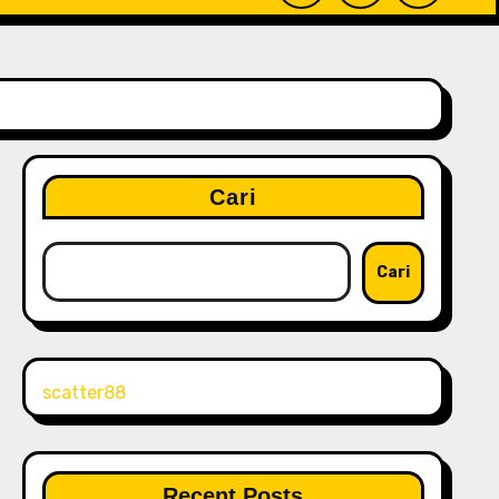
Cari
Cari
scatter88
Recent Posts