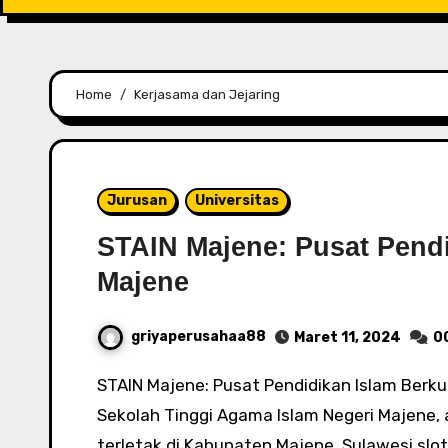
Home
Kerjasama dan Jejaring
Jurusan
Universitas
STAIN Majene: Pusat Pendi
Majene
griyaperusahaa88
Maret 11, 2024
0
STAIN Majene: Pusat Pendidikan Islam Berkualitas di Majene - STAIN Majene, singkatan dari
Sekolah Tinggi Agama Islam Negeri Majene, a
terletak di Kabupaten Majene, Sulawesi slo