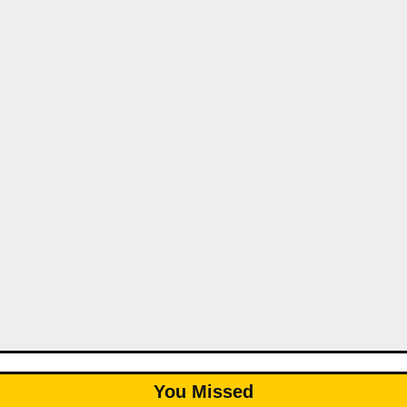
You Missed