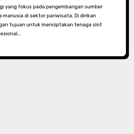
ggi yang fokus pada pengembangan sumber
 manusia di sektor pariwisata. Di dirikan
gan tujuan untuk menciptakan tenaga slot
fesional…