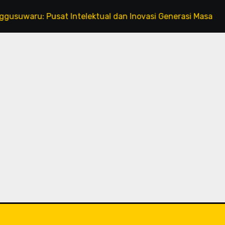
u: Pusat Intelektual dan Inovasi Generasi Masa Depan