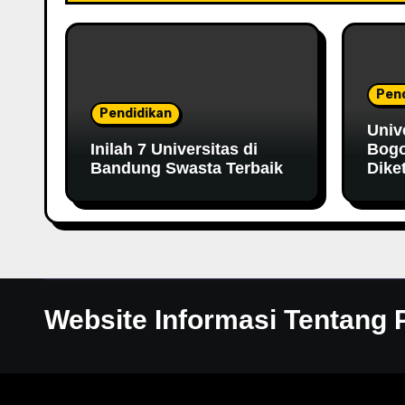
Pend
Pendidikan
Univ
Inilah 7 Universitas di
Bogo
Bandung Swasta Terbaik
Dike
Website Informasi Tentang 