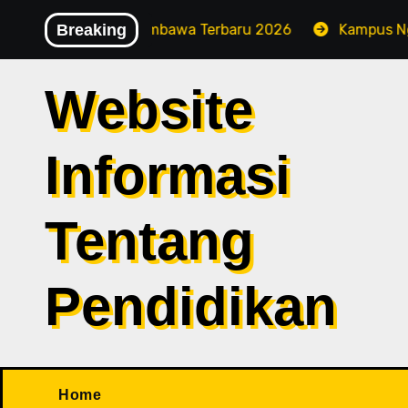
Skip
tas Teknologi Sumbawa Terbaru 2026
Breaking
Kampus Nggusuwar
to
content
Website
Informasi
Tentang
Pendidikan
Home