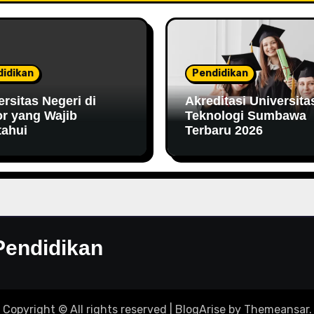
idikan
Pendidikan
ersitas Negeri di
Akreditasi Universita
r yang Wajib
Teknologi Sumbawa
tahui
Terbaru 2026
Pendidikan
Copyright © All rights reserved
|
BlogArise
by
Themeansar
.