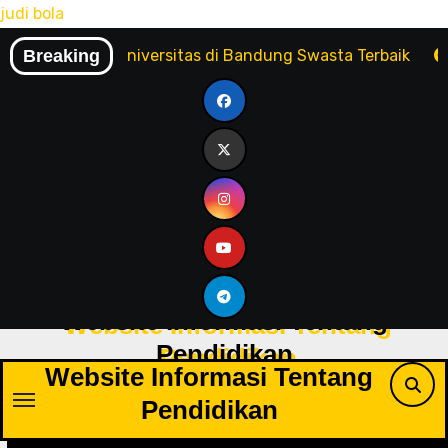
judi bola
Skip
Breaking
Inilah 7 Universitas di Bandung Swasta Terbaik
to
content
Website Informasi Tentang
Pendidikan
Website Informasi Tentang
Pendidikan