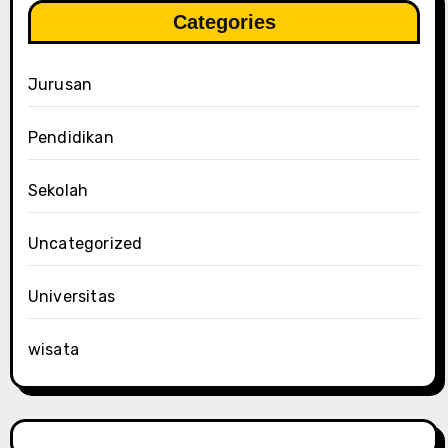
Categories
Jurusan
Pendidikan
Sekolah
Uncategorized
Universitas
wisata