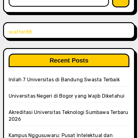
scatter88
Recent Posts
Inilah 7 Universitas di Bandung Swasta Terbaik
Universitas Negeri di Bogor yang Wajib Diketahui
Akreditasi Universitas Teknologi Sumbawa Terbaru
2026
Kampus Nggusuwaru: Pusat Intelektual dan