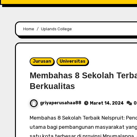
Home
Uplands College
Jurusan
Universitas
Membahas 8 Sekolah Terbai
Berkualitas
griyaperusahaa88
Maret 14, 2024
0
Membahas 8 Sekolah Terbaik Nelspruit: Pendidikan Berkualitas - Pendidikan adalah fondasi
utama bagi pembangunan masyarakat yang be
satu kota terbesar di provinsi Mpumalanga, 