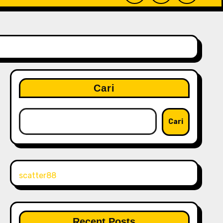
Cari
Cari
scatter88
Recent Posts