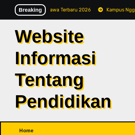
Skip
s Teknologi Sumbawa Terbaru 2026
Breaking
Kampus Nggusuwaru:
to
content
Website
Informasi
Tentang
Pendidikan
Home