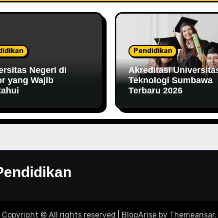
idikan
Pendidikan
ersitas Negeri di
Akreditasi Universita
r yang Wajib
Teknologi Sumbawa
tahui
Terbaru 2026
Pendidikan
Copyright © All rights reserved
|
BlogArise
by
Themeansar
.